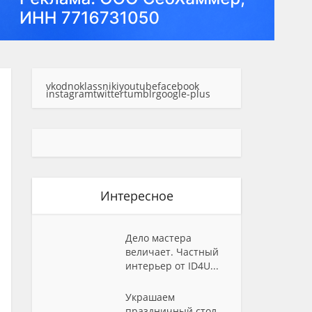
vk
odnoklassniki
youtube
facebook
instagram
twitter
tumblr
google-plus
Интересное
Дело мастера
величает. Частный
интерьер от ID4U...
Украшаем
праздничный стол