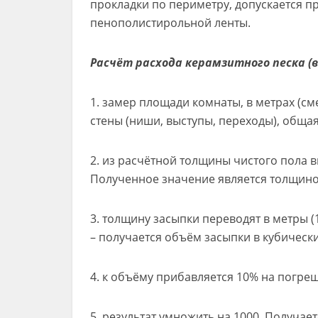
прокладки по периметру, допускается п
пенополистирольной ленты.
Расчёт расхода керамзитного песка (в
1. замер площади комнаты, в метрах (
стены (ниши, выступы, переходы), общ
2. из расчётной толщины чистого пола в
Полученное значение является толщино
3. толщину засыпки переводят в метры (
– получается объём засыпки в кубически
4. к объёму прибавляется 10% на погре
5. результат умножить на 1000. Получает