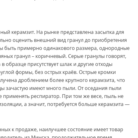
ый керамзит. На рынке представлена засыпка для
тельно оценить внешний вид гранул до приобретения
ны быть примерно одинакового размера, однородные
няных гранул – коричневый. Серые гранулы говорят,
 в образце присутствует шлак и другие отходы
углой формы, без острых краёв. Острые кромки
олучена дроблением более крупного керамзита, что
цы зачастую имеют много пыли. От оседания пыли
е применять респиратор. При том же весе, пыль не
золяции, а значит, потребуется больше керамзита —
ных к продаже, наилучшее состояние имеет товар
зводитель из Минска, продолжительное время