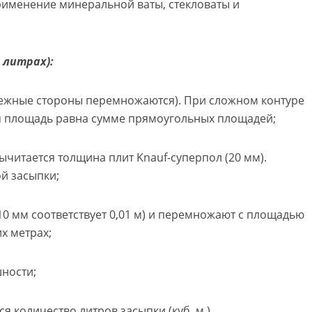
рименение минеральной ваты, стекловаты и
 литрах):
смежные стороны перемножаются). При сложном контуре
ая площадь равна сумме прямоугольных площадей;
ычитается толщина плит Knauf-суперпол (20 мм).
й засыпки;
10 мм соответствует 0,01 м) и перемножают с площадью
х метрах;
шности;
ся количество литров засыпки (куб. м.).