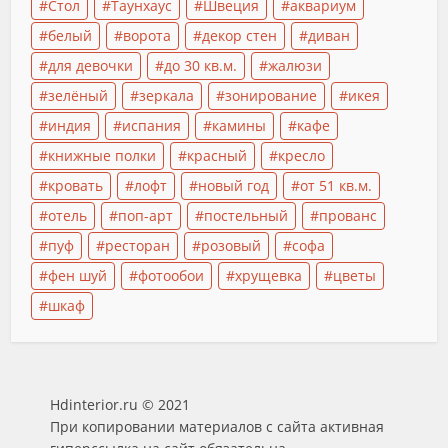
Стол
Таунхаус
Швеция
аквариум
белый
ворота
декор стен
диван
для девочки
до 30 кв.м.
жалюзи
зелёный
зеркала
зонирование
икея
индия
испания
камины
кафе
книжные полки
красный
кресло
кровать
лофт
новый год
от 51 кв.м.
отель
поп-арт
постельный
прованс
пуф
ресторан
розовый
софа
фен шуй
фотообои
хрущевка
цветы
шкаф
Hdinterior.ru © 2021
При копировании материалов с сайта активная