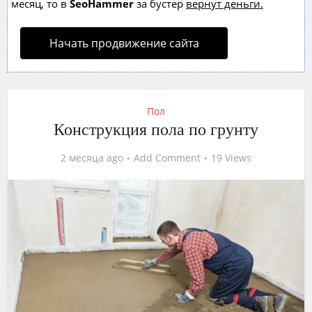
месяц, то в
SeoHammer
за бустер
вернут деньги.
Начать продвижение сайта
Пол
Конструкция пола по грунту
2 месяца ago
Add Comment
19 Views