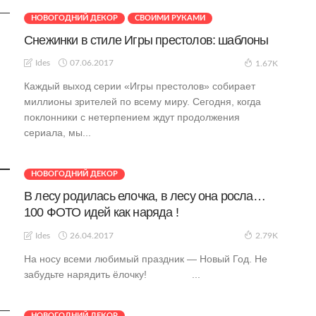
НОВОГОДНИЙ ДЕКОР
СВОИМИ РУКАМИ
Снежинки в стиле Игры престолов: шаблоны
07.06.2017
Ides
1.67K
Каждый выход серии «Игры престолов» собирает
миллионы зрителей по всему миру. Сегодня, когда
поклонники с нетерпением ждут продолжения
сериала, мы...
НОВОГОДНИЙ ДЕКОР
В лесу родилась елочка, в лесу она росла…
100 ФОТО идей как наряда !
26.04.2017
Ides
2.79K
На носу всеми любимый праздник — Новый Год. Не
забудьте нарядить ёлочку! ...
НОВОГОДНИЙ ДЕКОР