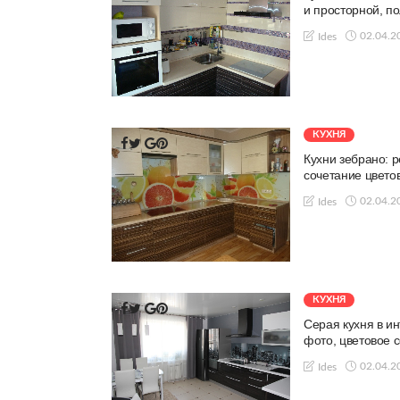
и просторной, п
02.04.2
Ides
КУХНЯ
Кухни зебрано: р
сочетание цвето
02.04.2
Ides
КУХНЯ
Серая кухня в и
фото, цветовое 
02.04.2
Ides