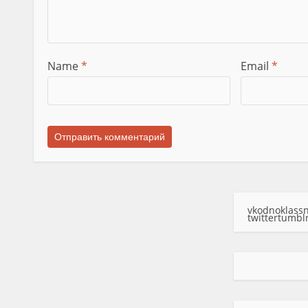
Name
*
Email
*
vk
odnoklassn
twitter
tumbl