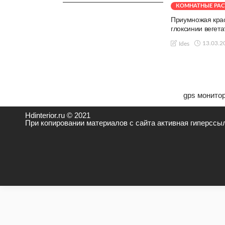
КОМНАТНЫЕ РАС
Приумножая крас
глоксинии вегет
13.03.2
Ides
gps монитор
Hdinterior.ru © 2021
При копировании материалов с сайта активная гиперссыл