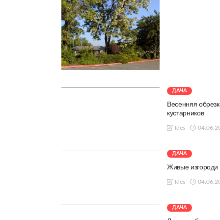
ДАЧА
Весенняя обрезк
кустарников
04.06.2
Ides
ДАЧА
Живые изгороди 
04.06.2
Ides
ДАЧА