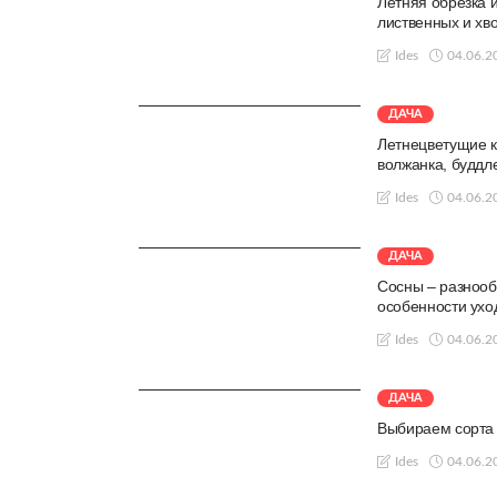
Летняя обрезка 
лиственных и хв
04.06.2
Ides
ДАЧА
Летнецветущие к
волжанка, буддл
04.06.2
Ides
ДАЧА
Сосны – разнооб
особенности ухо
04.06.2
Ides
ДАЧА
Выбираем сорта 
04.06.2
Ides