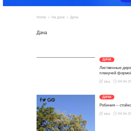
Home
На даче
Дача
Дача
ДАЧА
Лиственные дере
плакучей формо
04.06.2
Ides
ДАЧА
Робиния – стойко
04.06.2
Ides