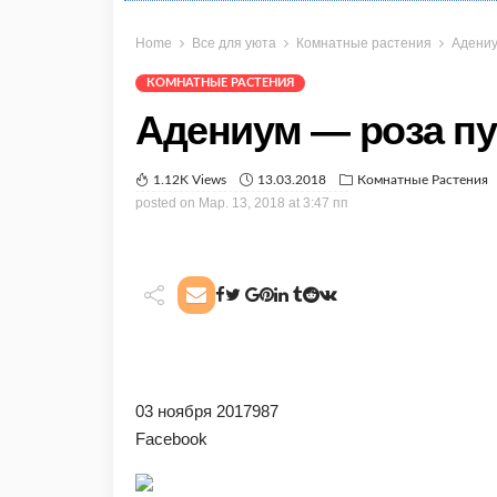
Home
Все для уюта
Комнатные растения
Адениу
КОМНАТНЫЕ РАСТЕНИЯ
Адениум — роза пу
1.12K Views
13.03.2018
Комнатные Растения
posted on
Мар. 13, 2018 at 3:47 пп
03 ноября 2017987
Facebook