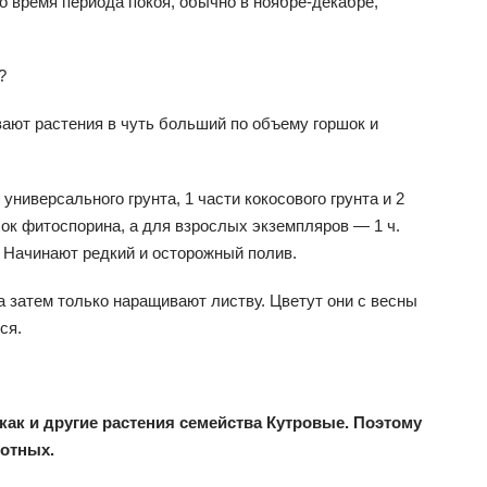
о время периода покоя, обычно в ноябре-декабре,
?
ают растения в чуть больший по объему горшок и
универсального грунта, 1 части кокосового грунта и 2
ок фитоспорина, а для взрослых экземпляров — 1 ч.
. Начинают редкий и осторожный полив.
 затем только наращивают листву. Цветут они с весны
ся.
как и другие растения семейства Кутровые. Поэтому
вотных.