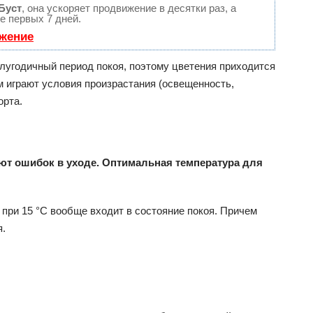
Буст
, она ускоряет продвижение в десятки раз, а
е первых 7 дней.
ижение
олугодичный период покоя, поэтому цветения приходится
м играют условия произрастания (освещенность,
орта.
т ошибок в уходе. Оптимальная температура для
 при 15 °C вообще входит в состояние покоя. Причем
я.