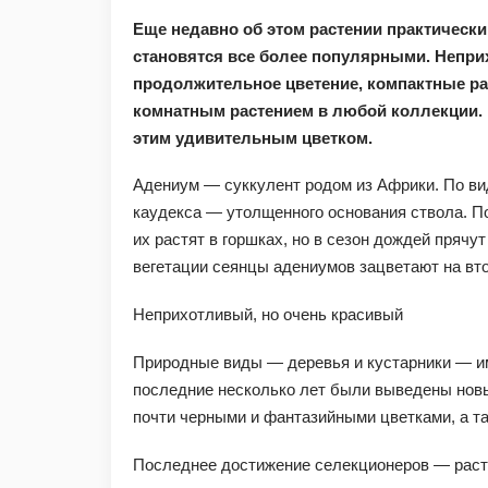
Еще недавно об этом растении практически
становятся все более популярными. Неприх
продолжительное цветение, компактные р
комнатным растением в любой коллекции. 
этим удивительным цветком.
Адениум — суккулент родом из Африки. По ви
каудекса — утолщенного основания ствола. По
их растят в горшках, но в сезон дождей прячу
вегетации сеянцы адениумов зацветают на вто
Неприхотливый, но очень красивый
Природные виды — деревья и кустарники — им
последние несколько лет были выведены новы
почти черными и фантазийными цветками, а та
Последнее достижение селекционеров — раст