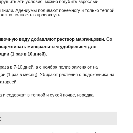
нарушить эти условия, можно погубить взрослый
й гнили. Адениумы поливают понемногу и только теплой
должна полностью просохнуть.
ивочную воду добавляют раствор марганцовки. Со
одкармливать минеральным удобрением для
ии (1 раз в 10 дней).
аза в 7-10 дней, а с ноября полив заменяют на
й (1 раз в месяц). Убирают растения с подоконника на
атареей.
и содержат в теплой и сухой почве, изредка
у