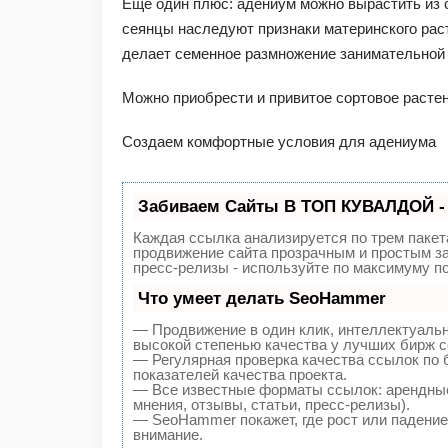
Еще один плюс: адениум можно вырастить из с
сеянцы наследуют признаки материнского раст
делает семенное размножение занимательной 
Можно приобрести и привитое сортовое растени
Создаем комфортные условия для адениума
Забиваем Сайты В ТОП КУВАЛДОЙ -
Каждая ссылка анализируется по трем пакет
продвижение сайта прозрачным и простым за
пресс-релизы - используйте по максимуму 
Что умеет делать SeoHammer
— Продвижение в один клик, интеллектуаль
высокой степенью качества у лучших бирж с
— Регулярная проверка качества ссылок по 
показателей качества проекта.
— Все известные форматы ссылок: арендные
мнения, отзывы, статьи, пресс-релизы).
— SeoHammer покажет, где рост или падение,
внимание.