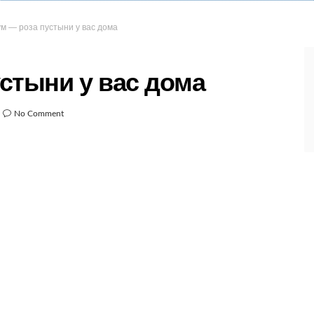
м — роза пустыни у вас дома
стыни у вас дома
No Comment