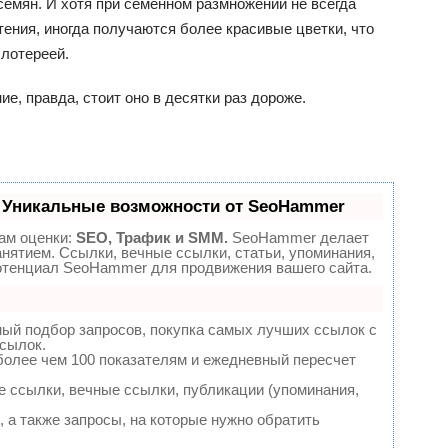
емян. И хотя при семенном размножении не всегда
ения, иногда получаются более красивые цветки, что
лотереей.
е, правда, стоит оно в десятки раз дороже.
 Уникальные возможности от SeoHammer
ам оценки:
SEO, Трафик и SMM.
SeoHammer делает
нятием. Ссылки, вечные ссылки, статьи, упоминания,
потенциал SeoHammer для продвижения вашего сайта.
ный подбор запросов, покупка самых лучших ссылок с
сылок.
более чем 100 показателям и ежедневный пересчет
 ссылки, вечные ссылки, публикации (упоминания,
 а также запросы, на которые нужно обратить