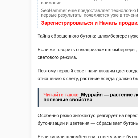
внимание.
SeoHammer еще предоставляет технологию
первые результаты появляются уже в течени
Зарегистрироваться и Начать продв
Тайна сброшенного бутона: шлюмбергере нуж
Если же говорить о «капризах» шлюмбергеры, 
светового режима.
Поэтому первый со­­вет начинающим цветовода
отношению к свету, растение всегда должно бы
Читайте также
Муррайя — растение л
полезные свойства
Особенно резко зигокактус реагирует на пере
бутонизации и цветения — сбрасывает бутоны,
Если купили шлюмбергеру в цвету или с бутон