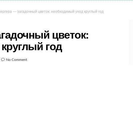
ргера — загадочный цветок: необходимый уход круглый год
гадочный цветок:
круглый год
No Comment