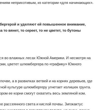
тениям неприхотивым, из категории «для начинающих».
бергерой и уделяют ей повышенное внимание,
 то вянет, то сереет, то не цветет, то бутоны
ся во влажных лесах Южной Америки. И несмотря на
рии, цветет шлюмбергера по «графику» Южного
очве, а в развилках ветвей и на корнях деревьев, где
тной культуре шлюмбергеру угнетает излишек грунта.
ором ее корни смогут охватить весь земляной ком.
е рассеянного света и кислой почвы. Зигокактус