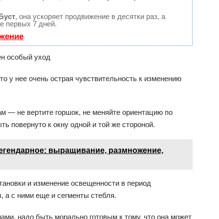
Буст
, она ускоряет продвижение в десятки раз, а
е первых 7 дней.
ижение
ен особый уход
то у нее очень острая чувствительность к изменению
м — не вертите горшок, не меняйте ориентацию по
ть повернуто к окну одной и той же стороной.
егендарное: выращивание, размножение,
становки и изменение освещенности в период
 а с ними еще и сегменты стебля.
ами, надо быть морально готовым к тому, что она может