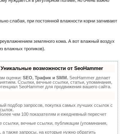
тому нуждается в регулярном поливе, но очень важно
льно слабая, при постоянной влажности корни загнивают
ереувлажнением земляного кома. А вот влажный воздух
з влажных тропиков).
 Уникальные возможности от SeoHammer
ам оценки:
SEO, Трафик и SMM.
SeoHammer делает
нятием. Ссылки, вечные ссылки, статьи, упоминания,
потенциал SeoHammer для продвижения вашего сайта.
ный подбор запросов, покупка самых лучших ссылок с
сылок.
более чем 100 показателям и ежедневный пересчет
 ссылки, вечные ссылки, публикации (упоминания,
 а также запросы, на которые нужно обратить