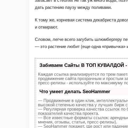
запасает в стеблях не так уж много воды, поэ
дать растению паузу между поливами.
К тому же, корневая система декабриста дово
и отмирают.
Словом, легче всего загубить шлюмбергеру п
— это растение любит (еще одна «привычка» и
Забиваем Сайты В ТОП КУВАЛДОЙ -
Каждая ссылка анализируется по трем пакет
продвижение сайта прозрачным и простым за
пресс-релизы - используйте по максимуму 
Что умеет делать SeoHammer
— Продвижение в один клик, интеллектуаль
высокой степенью качества у лучших бирж с
— Регулярная проверка качества ссылок по 
показателей качества проекта.
— Все известные форматы ссылок: арендные
мнения, отзывы, статьи, пресс-релизы).
— SeoHammer покажет, где рост или падение,