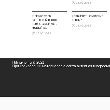
13.03.2018
КОМНАТНЫЕ
КОМНАТНЫЕ
РАСТЕНИЯ
РАСТЕНИЯ
Шлюмбергера —
Как оживить комнатные
загадочный цветок:
цветы?
необходимый уход
13.03.2018
круглый год
13.03.2018
Hdinterior.ru © 2021
При копировании материалов с сайта активная гиперссыл