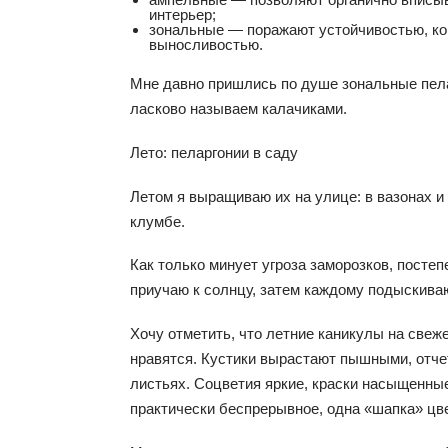
интерьер;
зональные — поражают устойчивостью, ко
выносливостью.
Мне давно пришлись по душе зональные пела
ласково называем калачиками.
Лето: пеларгонии в саду
Летом я выращиваю их на улице: в вазонах и 
клумбе.
Как только минует угроза заморозков, посте
приучаю к солнцу, затем каждому подыскива
Хочу отметить, что летние каникулы на свеж
нравятся. Кустики вырастают пышными, от­­че
листьях. Со­­цветия яркие, краски насыщенны
практически беспрерывное, одна «шапка» цв