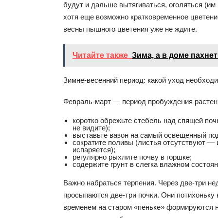
будут и дальше вытягиваться, оголяться (им 
хотя еще возможно кратковременное цветени
весны пышного цветения уже не ждите.
Читайте также
Зима, а в доме пахне
Зимне-весенний период: какой уход необход
Февраль-март — период пробуждения растений
коротко обрежьте стебель над спящей поч
не видите);
выставьте вазон на самый освещенный по
сократите поливы (листья отсутствуют — 
испаряется);
регулярно рыхлите почву в горшке;
содержите грунт в слегка влажном состоян
Важно набраться терпения. Через две-три нед
просыпаются две-три почки. Они потихоньку 
временем на старом «пеньке» формируются 