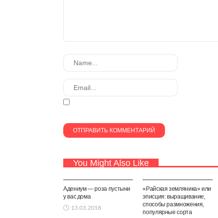
You Might Also Like
КОМНАТНЫЕ
КОМНАТНЫЕ
РАСТЕНИЯ
РАСТЕНИЯ
Адениум — роза пустыни
«Райская земляника» или
у вас дома
эписция: выращивание,
способы размножения,
13.03.2018
популярные сорта