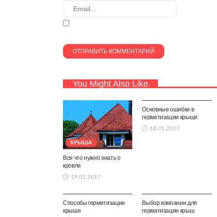
You Might Also Like
КРЫША
Основные ошибки в
герметизации крыши
18.01.2017
КРЫША
Все что нужно знать о
кровле
19.01.2017
КРЫША
КРЫША
Способы герметизации
Выбор компании для
крыши
герматизации крыш