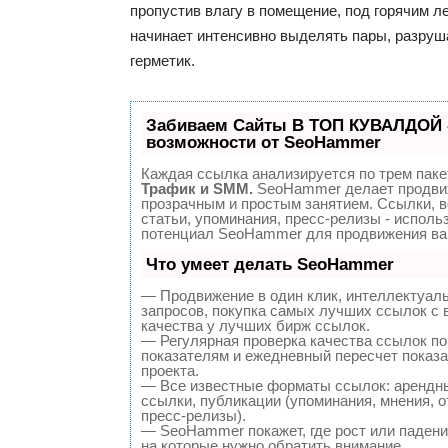
пропустив влагу в помещение, под горячим 
начинает интенсивно выделять пары, разруш
герметик.
Забиваем Сайты В ТОП КУВАЛДОЙ 
возможности от SeoHammer
Каждая ссылка анализируется по трем паке
Трафик и SMM.
SeoHammer делает продви
прозрачным и простым занятием. Ссылки, 
статьи, упоминания, пресс-релизы - исполь
потенциал SeoHammer для продвижения ва
Что умеет делать SeoHammer
— Продвижение в один клик, интеллектуал
запросов, покупка самых лучших ссылок с
качества у лучших бирж ссылок.
— Регулярная проверка качества ссылок по
показателям и ежедневный пересчет показа
проекта.
— Все известные форматы ссылок: арендн
ссылки, публикации (упоминания, мнения, о
пресс-релизы).
— SeoHammer покажет, где рост или падение
на которые нужно обратить внимание.