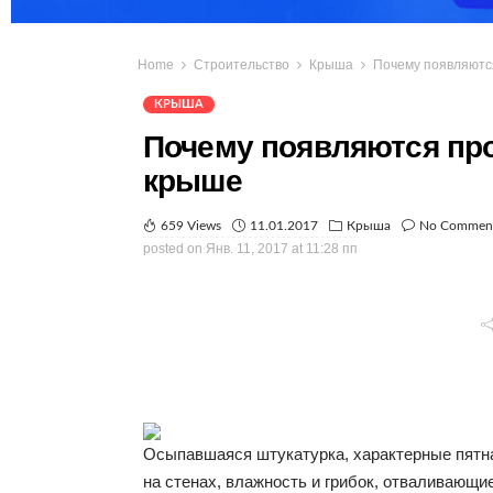
Home
Строительство
Крыша
Почему появляютс
КРЫША
Почему появляются про
крыше
659 Views
11.01.2017
Крыша
No Commen
posted on
Янв. 11, 2017 at 11:28 пп
Осыпавшаяся штукатурка, характерные пятна
на стенах, влажность и грибок, отваливающие