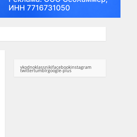
vk
odnoklassniki
facebook
instagram
twitter
tumblr
google-plus