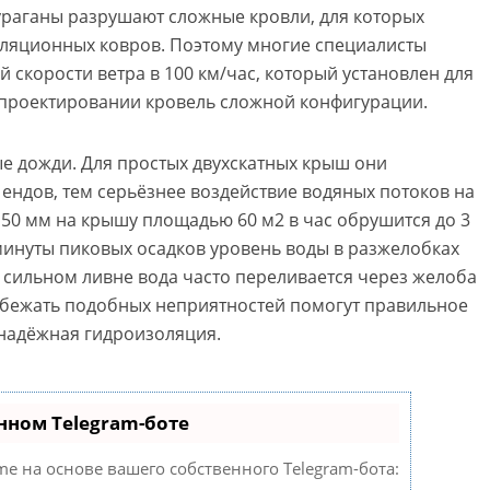
ураганы разрушают сложные кровли, для которых
ляционных ковров. Поэтому многие специалисты
 скорости ветра в 100 км/час, который установлен для
и проектировании кровель сложной конфигурации.
ые дожди. Для простых двухскатных крыш они
ендов, тем серьёзнее воздействие водяных потоков на
 50 мм на крышу площадью 60 м2 в час обрушится до 3
 минуты пиковых осадков уровень воды в разжелобках
и сильном ливне вода часто переливается через желоба
Избежать подобных неприятностей помогут правильное
надёжная гидроизоляция.
нном Telegram-боте
me на основе вашего собственного Telegram-бота: