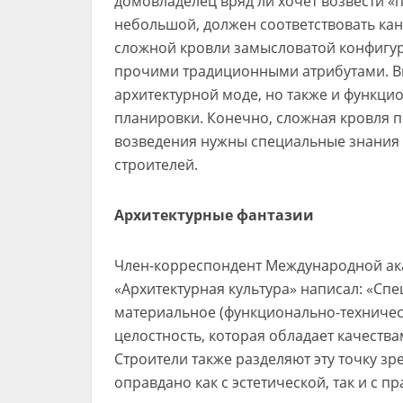
домовладелец вряд ли хочет возвести «п
небольшой, должен соответствовать кан
сложной кровли замысловатой конфигур
прочими традиционными атрибутами. Вп
архитектурной моде, но также и функц
планировки. Конечно, сложная кровля п
возведения нужны специальные знания
строителей.
Архитектурные фантазии
Член-корреспондент Международной ака
«Архитектурная культура» написал: «Спе
материальное (функционально-техническ
целостность, которая обладает качества
Строители также разделяют эту точку зр
оправдано как с эстетической, так и с п