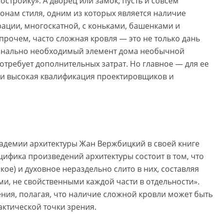
остройку». А дворец или замок, пусть и совсем
онам стиля, одним из которых является наличие
ации, многоскатной, с коньками, башенками и
рочем, часто сложная кровля — это не только дань
ионально необходимый элемент дома необычной
отребует дополнительных затрат. Но главное — для ее
 и высокая квалификация проектировщиков и
демии архитектуры Жан Вержбицкий в своей книге
цифика произведений архитектуры состоит в том, что
ое) и духовное нераздельно слито в них, составляя
ми, не свойственными каждой части в отдельности».
ения, полагая, что наличие сложной кровли может быть
рактической точки зрения.