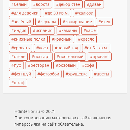
белый
ворота
декор стен
диван
для девочки
до 30 кв.м.
жалюзи
зелёный
зеркала
зонирование
икея
индия
испания
камины
кафе
книжные полки
красный
кресло
кровать
лофт
новый год
от 51 кв.м.
отель
поп-арт
постельный
прованс
пуф
ресторан
розовый
софа
фен шуй
фотообои
хрущевка
цветы
шкаф
Hdinterior.ru © 2021
При копировании материалов с сайта активная
гиперссылка на сайт обязательна.