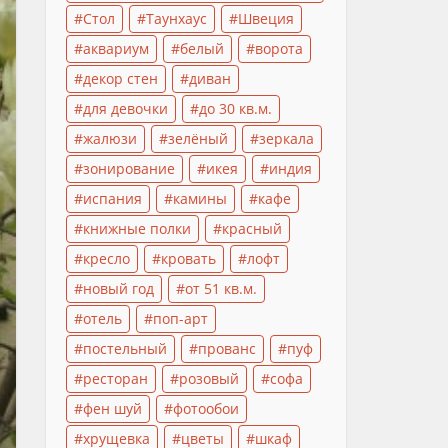
Стол
Таунхаус
Швеция
аквариум
белый
ворота
декор стен
диван
для девочки
до 30 кв.м.
жалюзи
зелёный
зеркала
зонирование
икея
индия
испания
камины
кафе
книжные полки
красный
кресло
кровать
лофт
новый год
от 51 кв.м.
отель
поп-арт
постельный
прованс
пуф
ресторан
розовый
софа
фен шуй
фотообои
хрущевка
цветы
шкаф