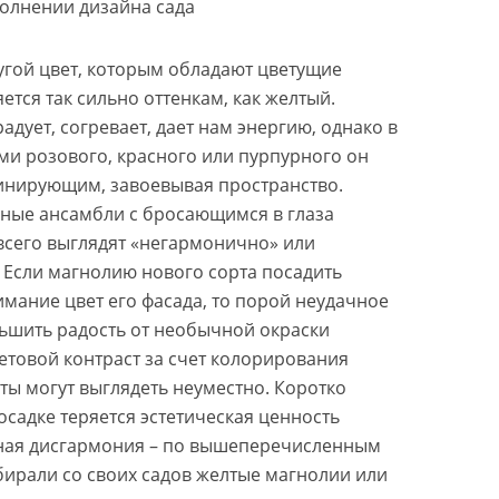
олнении дизайна сада
угой цвет, которым обладают цветущие
ется так сильно оттенкам, как желтый.
адует, согревает, дает нам энергию, однако в
ми розового, красного или пурпурного он
инирующим, завоевывая пространство.
ные ансамбли с бросающимся в глаза
всего выглядят «негармонично» или
 Если магнолию нового сорта посадить
имание цвет его фасада, то порой неудачное
ьшить радость от необычной окраски
ветовой контраст за счет колорирования
ты могут выглядеть неуместно. Коротко
садке теряется эстетическая ценность
ьная дисгармония – по вышеперечисленным
ирали со своих садов желтые магнолии или