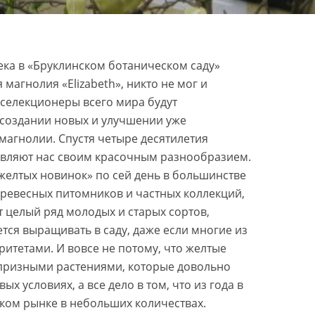
века в «Бруклинском ботаническом саду»
магнолия «Elizabeth», никто не мог и
ю селекционеры всего мира будут
 создании новых и улучшении уже
магнолии. Спустя четыре десятилетия
вляют нас своим красочным разнообразием.
желтых новинок» по сей день в большинстве
древесных питомников и частных коллекций,
т целый ряд молодых и старых сортов,
ся выращивать в саду, даже если многие из
итетами. И вовсе не потому, что желтые
призными растениями, которые довольно
ых условиях, а все дело в том, что из года в
ском рынке в небольших количествах.