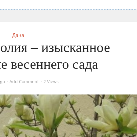
Дача
олия – изысканное
е весеннего сада
ago
Add Comment
2 Views