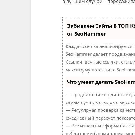
в лучшем случаи – пересажива
Забиваем Сайты В ТОП 
от SeoHammer
Каждая ссылка анализируется 
SeoHammer делает продвижени
Ссылки, вечные ссылки, статьи
максимуму потенциал SeoHamm
Что умеет делать SeoHa
— Продвижение в один клик, 
самых лучших ссылок с высоко
— Регулярная проверка качест
ежедневный пересчет показате
— Все известные форматы ссыл
публикации (упоминания, мнен