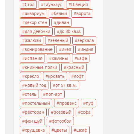
Стол
Таунхаус
Швеция
аквариум
белый
ворота
декор стен
диван
для девочки
до 30 кв.м.
жалюзи
зелёный
зеркала
зонирование
икея
индия
испания
камины
кафе
книжные полки
красный
кресло
кровать
лофт
новый год
от 51 кв.м.
отель
поп-арт
постельный
прованс
пуф
ресторан
розовый
софа
фен шуй
фотообои
хрущевка
цветы
шкаф