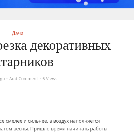
Дача
резка декоративных
старников
ago
Add Comment
6 Views
се смелее и сильнее, а воздух наполняется
том весны. Пришло время начинать работы