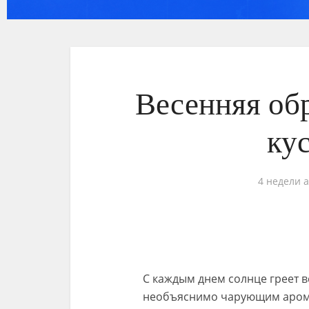
Весенняя об
ку
4 недели 
С каждым днем солнце греет в
необъяснимо чарующим арома