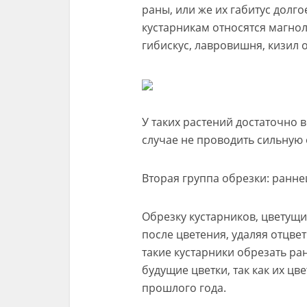
раны, или же их габитус долг
кустарникам относятся магнол
гибискус, лавровишня, кизил 
У таких растений достаточно в
случае не проводить сильну
Вторая группа обрезки: ранн
Обрезку кустарников, цветущи
после цветения, удаляя отцве
такие кустарники обрезать ра
будущие цветки, так как их ц
прошлого года.