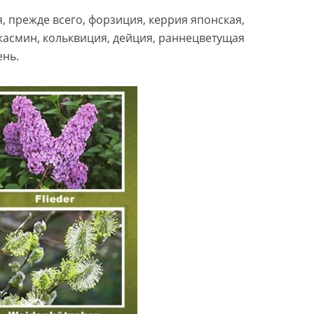
, прежде всего, форзиция, керрия японская,
жасмин, кольквиция, дейция, раннецветущая
ень.