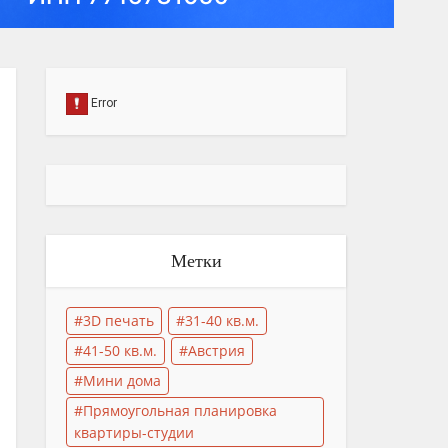
Метки
3D печать
31-40 кв.м.
41-50 кв.м.
Австрия
Мини дома
Прямоугольная планировка
квартиры-студии