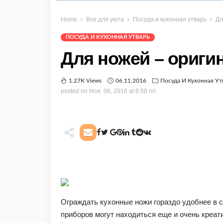
Home
Все для уюта
Посуда и кухонная утварь
Дл
ПОСУДА И КУХОННАЯ УТВАРЬ
Для ножей – ориги
1.27K Views
06.11.2016
Посуда И Кухонная Ут
posted on
Ноя. 06, 2016 at 6:58 пп
Ограждать кухонные ножи гораздо удобнее в 
приборов могут находиться еще и очень креат