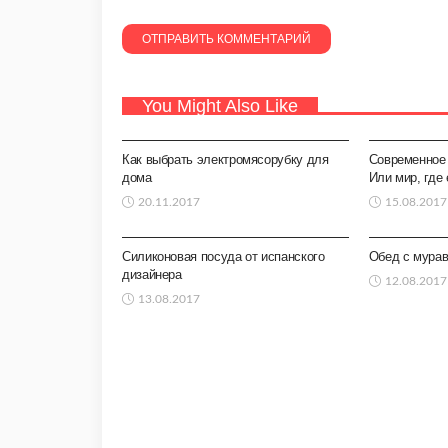
You Might Also Like
ПОСУДА И КУХОННАЯ УТВАРЬ
ПОСУДА И 
Как выбрать электромясорубку для
Современное 
дома
Или мир, где
20.11.2017
15.08.2017
ПОСУДА И КУХОННАЯ УТВАРЬ
ПОСУДА И 
Силиконовая посуда от испанского
Обед с мура
дизайнера
12.08.2017
13.08.2017