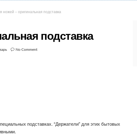
я ножей – оригинальная подставка
нальная подставка
варь
No Comment
специальных подставках. “Держатели” для этих бытовых
ивными.