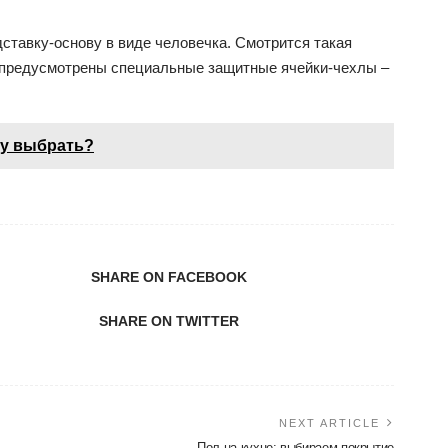
дставку-основу в виде человечка. Смотрится такая
й предусмотрены специальные защитные ячейки-чехлы –
ду выбрать?
SHARE ON FACEBOOK
SHARE ON TWITTER
NEXT ARTICLE
Пол на кухне: выбираем покрытие