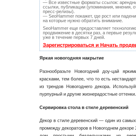
— Все известные форматы ссылок: арендн
ссылки, публикации (упоминания, мнения, о
пресс-релизы).
— SeoHammer покажет, где рост или падение
на которые нужно обратить внимание.
SeoHammer еще предоставляет технологи
продвижение в десятки раз, а первые резу
уже в течение первых 7 дней.
Зарегистрироваться и Начать прод
Яркая новогодняя накрытие
Разнообразьте Новогодний доу-цай ярки
красками, тем более, что то есть нестанда
из трендов Новогоднего декора. Использу
пурпурный и другие жизнерадостные оттенки.
C
ервировка стола в стиле деревенский
Декор в стиле деревенский — один из самы
промежду декораторов в Новогоднем декоре 
дом простыми безделушками из дере