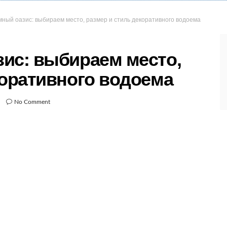
ный оазис: выбираем место, размер и стиль декоративного водоема
ис: выбираем место,
коративного водоема
No Comment