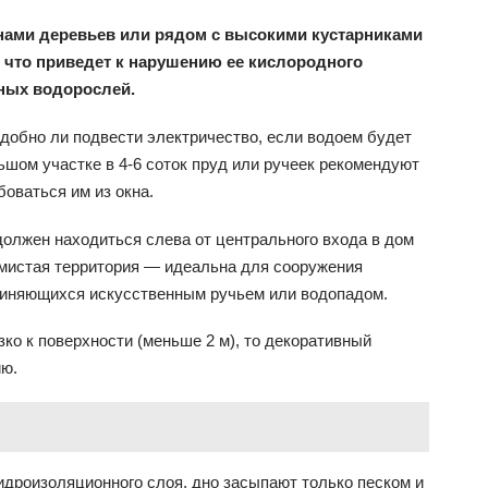
нами деревьев или рядом с высокими кустарниками
, что приведет к нарушению ее кислородного
ных водорослей.
добно ли подвести электричество, если водоем будет
ьшом участке в 4-6 соток пруд или ручеек рекомендуют
боваться им из окна.
должен находиться слева от центрального входа в дом
лмистая территория — идеальна для сооружения
диняющихся искусственным ручьем или водопадом.
зко к поверхности (меньше 2 м), то декоративный
ию.
гидроизоляционного слоя, дно засыпают только песком и