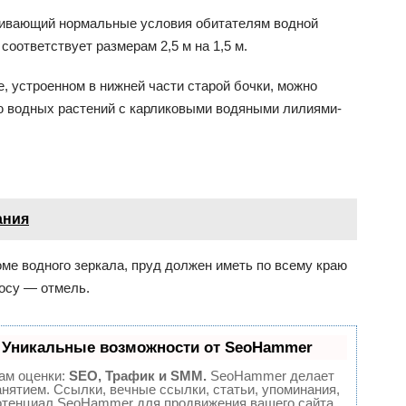
чивающий нормальные условия обитателям водной
 соответствует размерам 2,5 м на 1,5 м.
, устроенном в нижней части старой бочки, можно
ю водных растений с карликовыми водяными лилиями-
ания
оме водного зеркала, пруд должен иметь по всему краю
осу — отмель.
 Уникальные возможности от SeoHammer
ам оценки:
SEO, Трафик и SMM.
SeoHammer делает
нятием. Ссылки, вечные ссылки, статьи, упоминания,
потенциал SeoHammer для продвижения вашего сайта.