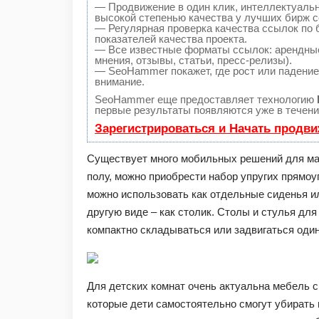
— Продвижение в один клик, интеллектуаль
высокой степенью качества у лучших бирж с
— Регулярная проверка качества ссылок по 
показателей качества проекта.
— Все известные форматы ссылок: арендные
мнения, отзывы, статьи, пресс-релизы).
— SeoHammer покажет, где рост или падение,
внимание.
SeoHammer еще предоставляет технологию
первые результаты появляются уже в течени
Зарегистрироваться и Начать продв
Существует много мобильных решений для мал
полу, можно приобрести набор упругих прямо
можно использовать как отдельные сиденья и
другую виде – как столик. Столы и стулья дл
компактно складываться или задвигаться один
Для детских комнат очень актуальна мебель с
которые дети самостоятельно смогут убирать 