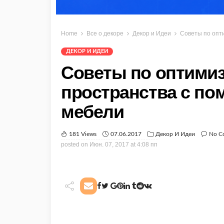
Home
Все о декоре
Декор и Идеи
Советы по опт
ДЕКОР И ИДЕИ
Советы по оптими
пространства с п
мебели
181 Views
07.06.2017
Декор И Идеи
No C
posted on
Июн. 07, 2017 at 4:08 пп