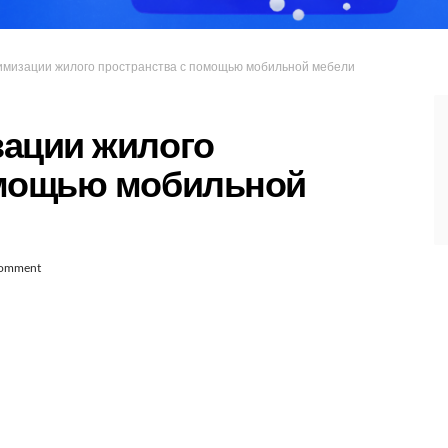
имизации жилого пространства с помощью мобильной мебели
зации жилого
омощью мобильной
omment