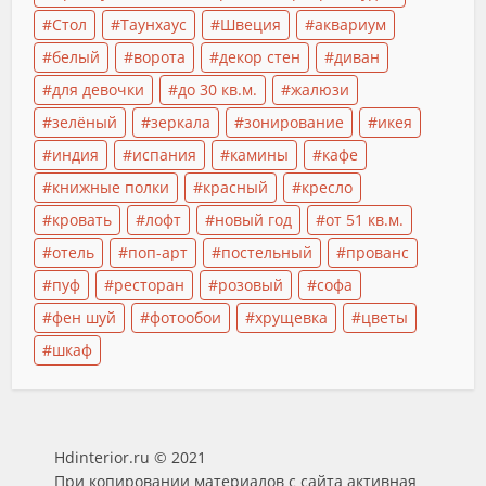
Стол
Таунхаус
Швеция
аквариум
белый
ворота
декор стен
диван
для девочки
до 30 кв.м.
жалюзи
зелёный
зеркала
зонирование
икея
индия
испания
камины
кафе
книжные полки
красный
кресло
кровать
лофт
новый год
от 51 кв.м.
отель
поп-арт
постельный
прованс
пуф
ресторан
розовый
софа
фен шуй
фотообои
хрущевка
цветы
шкаф
Hdinterior.ru © 2021
При копировании материалов с сайта активная