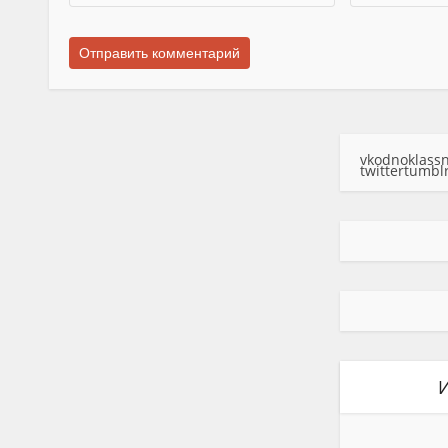
vk
odnoklassn
twitter
tumbl
И