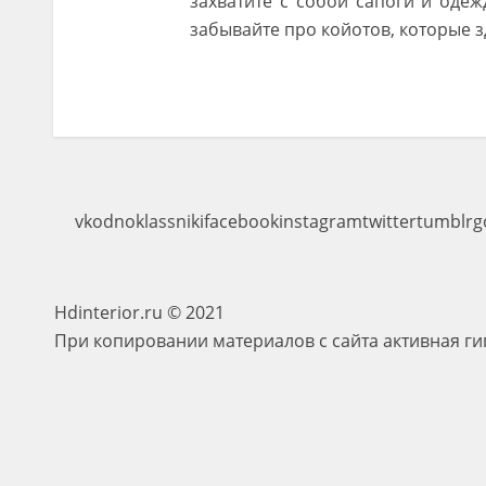
захватите с собой сапоги и одеж
забывайте про койотов, которые з
vk
odnoklassniki
facebook
instagram
twitter
tumblr
g
Hdinterior.ru © 2021
При копировании материалов с сайта активная ги