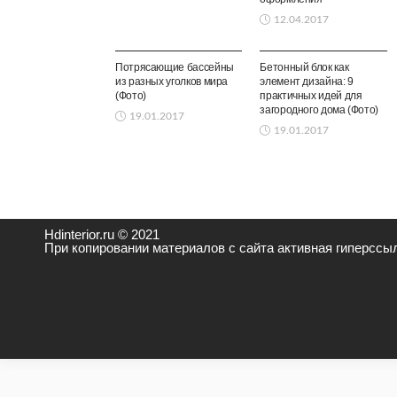
12.04.2017
ЗОНЫ ОТДЫХА
ЗОНЫ ОТДЫХА
Потрясающие бассейны
Бетонный блок как
из разных уголков мира
элемент дизайна: 9
(Фото)
практичных идей для
загородного дома (Фото)
19.01.2017
19.01.2017
Hdinterior.ru © 2021
При копировании материалов с сайта активная гиперссыл