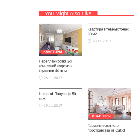
You Might Also Like
КВАРТИРЫ
Квартира в темных тонах
90 м2
20.11.2017
КВАРТИРЫ
Перепланировка 2-х
комнатной квартиры
хрущевки 44 кв. м.
26.11.2017
КВАРТИРЫ
Homecult Полулофт 50
кв.м.
19.11.2017
КВАРТИРЫ
Гармония светлого
пространства от Cult of