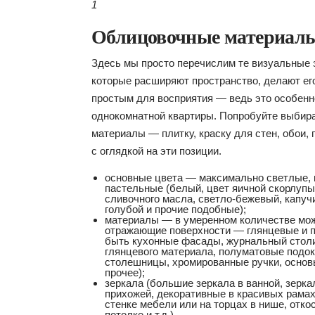
1
Облицовочные материал
Здесь мы просто перечислим те визуальные
которые расширяют пространство, делают ег
простым для восприятия — ведь это особенн
однокомнатной квартиры. Попробуйте выбир
материалы — плитку, краску для стен, обои, 
с оглядкой на эти позиции.
основные цвета — максимально светлые,
пастельные (белый, цвет яичной скорлупы
сливочного масла, светло-бежевый, капучи
голубой и прочие подобные);
материалы — в умеренном количестве мо
отражающие поверхности — глянцевые и п
быть кухонные фасады, журнальный столи
глянцевого материала, полуматовые подок
столешницы, хромированные ручки, основ
прочее);
зеркала (большие зеркала в ванной, зеркал
прихожей, декоративные в красивых рамах
стенке мебели или на торцах в нише, отко
потолке и т.д.).