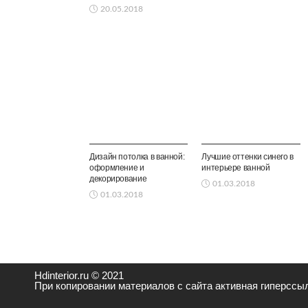
20.05.2018
ВАННАЯ
ВАННАЯ
Дизайн потолка в ванной:
Лучшие оттенки синего в
оформление и
интерьере ванной
декорирование
01.03.2018
01.03.2018
Hdinterior.ru © 2021
При копировании материалов с сайта активная гиперссыл