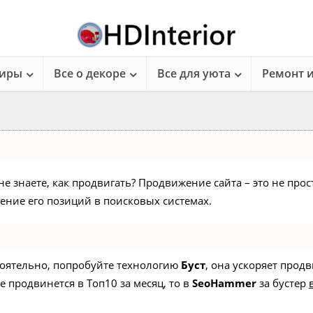
тиры
Все о декоре
Все для уюта
Ремонт 
не знаете, как продвигать? Продвижение сайта – это не про
ние его позиций в поисковых системах.
стоятельно, попробуйте технологию
Буст
, она ускоряет прод
е продвинется в Топ10 за месяц, то в
SeoHammer
за бустер