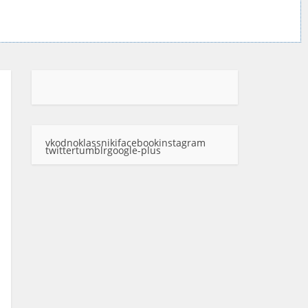
vk
odnoklassniki
facebook
instagram
twitter
tumblr
google-plus