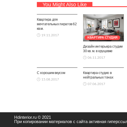
You Might Also Like
КВАРТИРА СТУДИЯ
Квартира для
мечтательных пиратов 62
кв.м.
19.11.2017
КВАРТИРА СТУДИЯ
Дизайн интерьера студии
30 кв. м. в хрущевке
06.11.2017
КВАРТИРА СТУДИЯ
КВАРТИРА СТУДИЯ
С хорошим вкусом
Квартира-студио в
нейтральных тонах
15.08.2017
07.06.2017
Hdinterior.ru © 2021
При копировании материалов с сайта активная гиперссыл