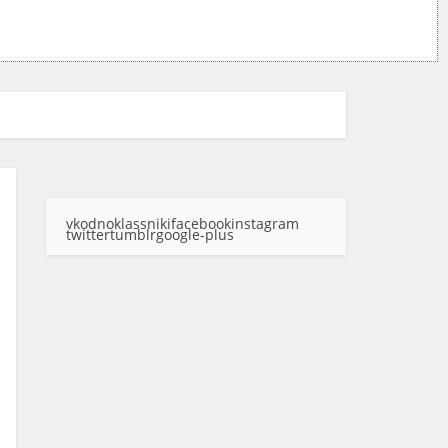
vk
odnoklassniki
facebook
instagram
twitter
tumblr
google-plus