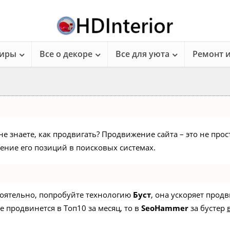
тиры
Все о декоре
Все для уюта
Ремонт 
не знаете, как продвигать? Продвижение сайта – это не про
ние его позиций в поисковых системах.
стоятельно, попробуйте технологию
Буст
, она ускоряет прод
е продвинется в Топ10 за месяц, то в
SeoHammer
за бустер