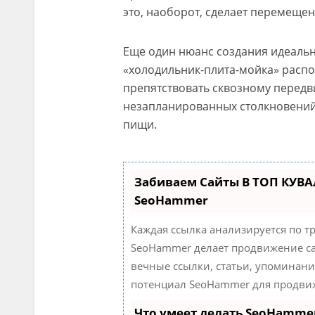
это, наоборот, сделает перемеще
Еще один нюанс создания идеально
«холодильник-плита-мойка» распо
препятствовать сквозному передв
незапланированных столкновений 
пищи.
Забиваем Сайты В ТОП КУВА
SeoHammer
Каждая ссылка анализируется по т
SeoHammer делает продвижение са
вечные ссылки, статьи, упоминани
потенциал SeoHammer для продвиж
Что умеет делать SeoHamme