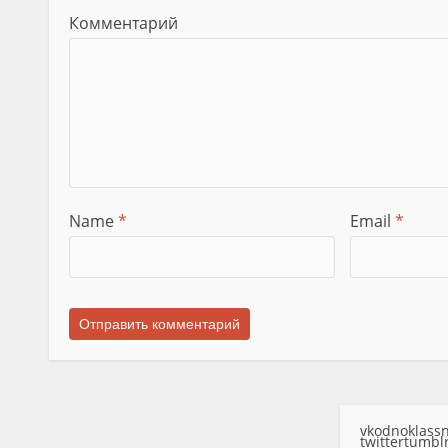
Комментарий
Name
*
Email
*
vk
odnoklassn
twitter
tumbl