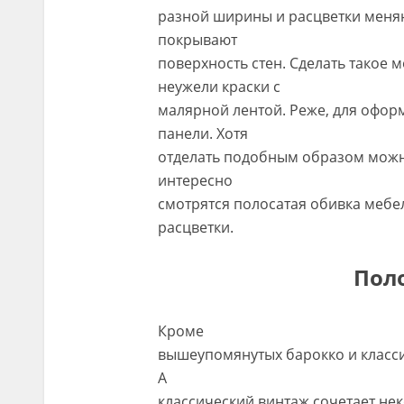
разной ширины и расцветки меняю
покрывают
поверхность стен. Сделать такое
неужели краски с
малярной лентой. Реже, для офо
панели. Хотя
отделать подобным образом можно
интересно
смотрятся полосатая обивка мебел
расцветки.
Поло
Кроме
вышеупомянутых барокко и класси
А
классический винтаж сочетает не