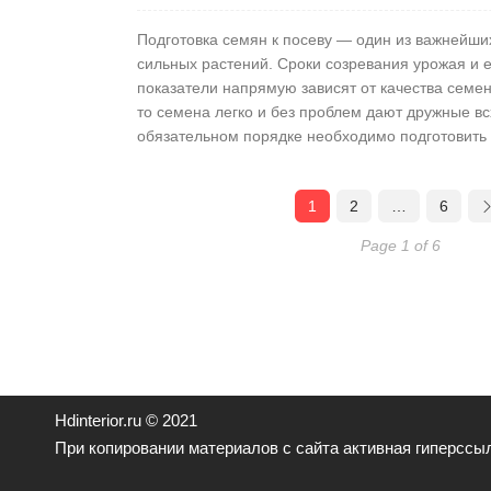
Подготовка семян к посеву — один из важнейш
сильных растений. Сроки созревания урожая и 
показатели напрямую зависят от качества семен
то семена легко и без проблем дают дружные вс
обязательном порядке необходимо подготовить и
1
2
…
6
Page 1 of 6
Hdinterior.ru © 2021
При копировании материалов с сайта активная гиперссыл