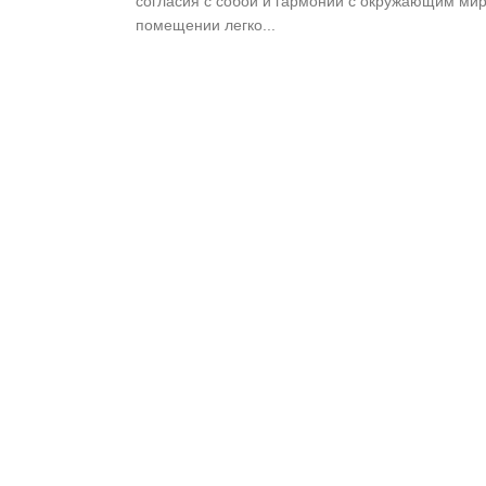
согласия с собой и гармонии с окружающим ми
помещении легко...