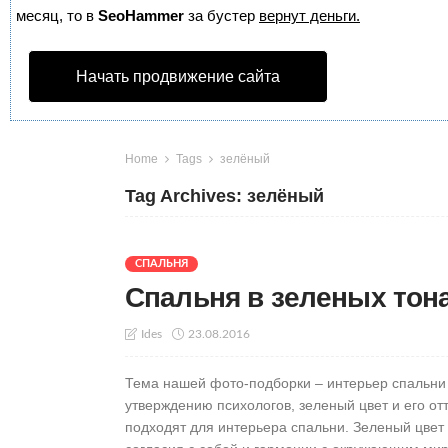
месяц, то в
SeoHammer
за бустер
вернут деньги.
Начать продвижение сайта
Home
Tags
зелёный
Tag Archives: зелёный
СПАЛЬНЯ
Спальня в зеленых тона
23.08.2016
Ides
Тема нашей фото-подборки – интерьер спальни 
утверждению психологов, зеленый цвет и его отт
подходят для интерьера спальни. Зеленый цвет