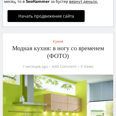
месяц, то в
SeoHammer
за бустер
вернут деньги.
Начать продвижение сайта
Кухня
Модная кухня: в ногу со временем
(ФОТО)
7 месяцев ago
Add Comment
9 Views