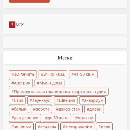
Метки
3D печать
31-40 кв.м.
41-50 кв.м.
Австрия
Мини дома
Прямоугольная планировка квартиры-студии
Стол
Таунхаус
Швеция
аквариум
белый
ворота
декор стен
диван
для девочки
до 30 кв.м.
жалюзи
зелёный
зеркала
зонирование
икея