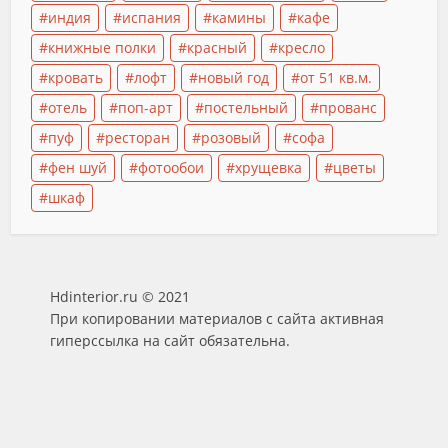
индия
испания
камины
кафе
книжные полки
красный
кресло
кровать
лофт
новый год
от 51 кв.м.
отель
поп-арт
постельный
прованс
пуф
ресторан
розовый
софа
фен шуй
фотообои
хрущевка
цветы
шкаф
Hdinterior.ru © 2021
При копировании материалов с сайта активная
гиперссылка на сайт обязательна.