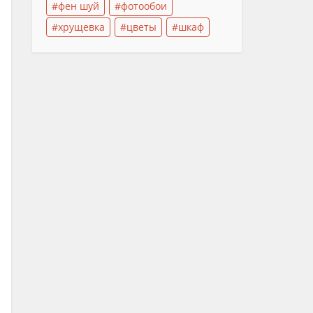
фен шуй
фотообои
хрущевка
цветы
шкаф