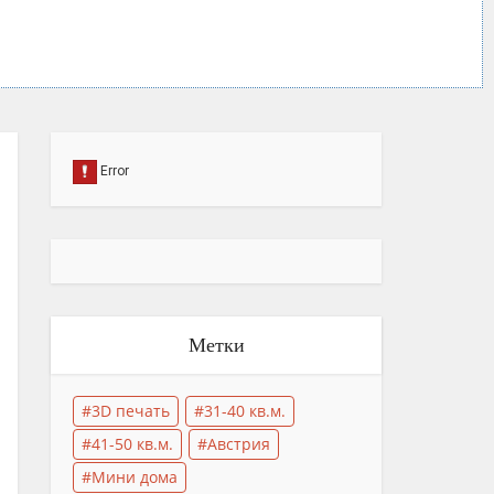
Метки
3D печать
31-40 кв.м.
41-50 кв.м.
Австрия
Мини дома