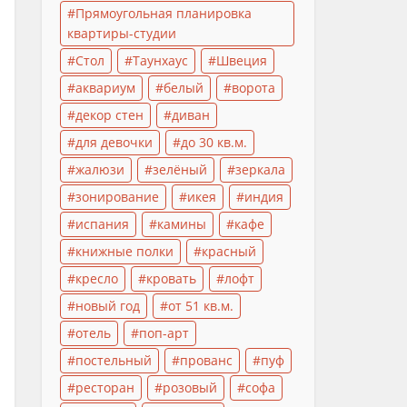
Прямоугольная планировка
квартиры-студии
Стол
Таунхаус
Швеция
аквариум
белый
ворота
декор стен
диван
для девочки
до 30 кв.м.
жалюзи
зелёный
зеркала
зонирование
икея
индия
испания
камины
кафе
книжные полки
красный
кресло
кровать
лофт
новый год
от 51 кв.м.
отель
поп-арт
постельный
прованс
пуф
ресторан
розовый
софа