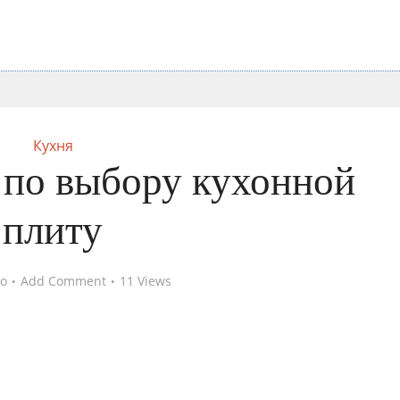
Кухня
 по выбору кухонной
плиту
go
Add Comment
11 Views