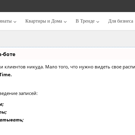
мнаты
Квартиры и Дома
В Тренде
Для бизнеса
m-боте
писи клиентов никуда. Мало того, что нужно видеть свое ра
Time.
ведение записей:
е;
ты;
батывать;