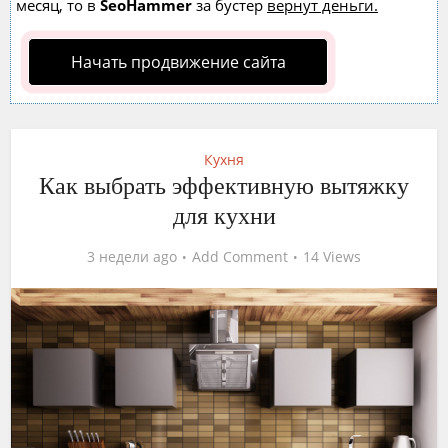
месяц, то в
SeoHammer
за бустер
вернут деньги.
Начать продвижение сайта
Кухня
Как выбрать эффективную вытяжку
для кухни
3 недели ago
Add Comment
14 Views