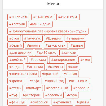
Метки
3D печать
31-40 кв.м.
41-50 кв.м.
Австрия
Мини дома
Прямоугольная планировка квартиры-студии
Стол
Таунхаус
Швеция
аквариум
белый
ворота
декор стен
диван
для девочки
до 30 кв.м.
жалюзи
зелёный
зеркала
зонирование
икея
индия
испания
камины
кафе
книжные полки
красный
кресло
кровать
лофт
новый год
от 51 кв.м.
отель
поп-арт
постельный
прованс
пуф
ресторан
розовый
софа
фен шуй
фотообои
хрущевка
цветы