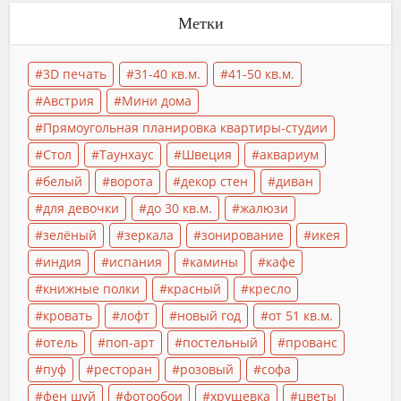
Метки
3D печать
31-40 кв.м.
41-50 кв.м.
Австрия
Мини дома
Прямоугольная планировка квартиры-студии
Стол
Таунхаус
Швеция
аквариум
белый
ворота
декор стен
диван
для девочки
до 30 кв.м.
жалюзи
зелёный
зеркала
зонирование
икея
индия
испания
камины
кафе
книжные полки
красный
кресло
кровать
лофт
новый год
от 51 кв.м.
отель
поп-арт
постельный
прованс
пуф
ресторан
розовый
софа
фен шуй
фотообои
хрущевка
цветы