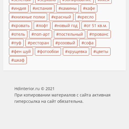
индия
испания
камины
кафе
книжные полки
красный
кресло
кровать
лофт
новый год
от 51 кв.м.
отель
поп-арт
постельный
прованс
пуф
ресторан
розовый
софа
фен шуй
фотообои
хрущевка
цветы
шкаф
Hdinterior.ru © 2021
При копировании материалов с сайта активная
гиперссылка на сайт обязательна.