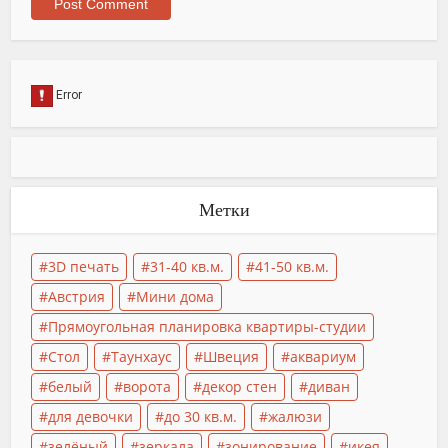
Метки
3D печать
31-40 кв.м.
41-50 кв.м.
Австрия
Мини дома
Прямоугольная планировка квартиры-студии
Стол
Таунхаус
Швеция
аквариум
белый
ворота
декор стен
диван
для девочки
до 30 кв.м.
жалюзи
зелёный
зеркала
зонирование
икея