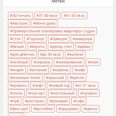
Метки
3D печать
31-40 кв.м.
41-50 кв.м.
Австрия
Мини дома
Прямоугольная планировка квартиры-студии
Стол
Таунхаус
Швеция
аквариум
белый
ворота
декор стен
диван
для девочки
до 30 кв.м.
жалюзи
зелёный
зеркала
зонирование
икея
индия
испания
камины
кафе
книжные полки
красный
кресло
кровать
лофт
новый год
от 51 кв.м.
отель
поп-арт
постельный
прованс
пуф
ресторан
розовый
софа
фен шуй
фотообои
хрущевка
цветы