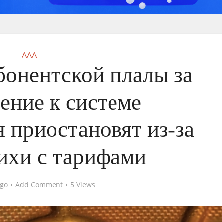
AAA
бонентской плалы за
ение к системе
 приостановят из-за
ихи с тарифами
ago
Add Comment
5 Views