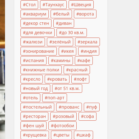
Стол
Таунхаус
Швеция
аквариум
белый
ворота
декор стен
диван
для девочки
до 30 кв.м.
жалюзи
зелёный
зеркала
зонирование
икея
индия
испания
камины
кафе
книжные полки
красный
кресло
кровать
лофт
новый год
от 51 кв.м.
отель
поп-арт
постельный
прованс
пуф
ресторан
розовый
софа
фен шуй
фотообои
хрущевка
цветы
шкаф