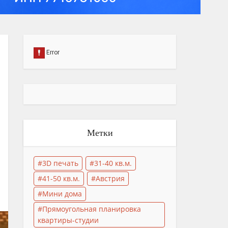
Метки
3D печать
31-40 кв.м.
41-50 кв.м.
Австрия
Мини дома
Прямоугольная планировка
квартиры-студии