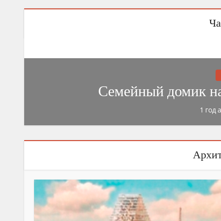
Ча
Семейный домик на 
1 год 
Архит