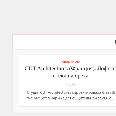
С
С
Эклектика в инт
Орнамент «пейсл
Собираем идеи: н
Все дл
С
Персиковый ц
Цветочные мотивы
Дизайн интерьера: 
Квартиры
Приятные презенты из атласных л
CUT Architectures (Франция). Лофт и
стекла и ореха
1 год ago
Студия CUT Architectures спроектировала Glass &
Walnut Loft в Париже для общительной семьи с...