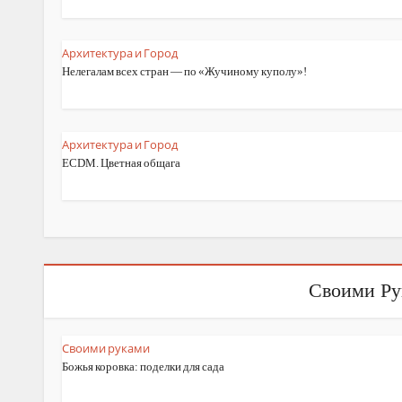
Архитектура и Город
Нелегалам всех стран — по «Жучиному куполу»!
Архитектура и Город
ECDM. Цветная общага
Своими Ру
Своими руками
Божья коровка: поделки для сада