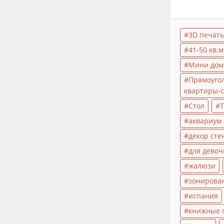
3D печать
41-50 кв.м
Мини дом
Прямоуго
квартиры-с
Стол
Т
аквариум
декор сте
для девоч
жалюзи
зонирова
испания
книжные 