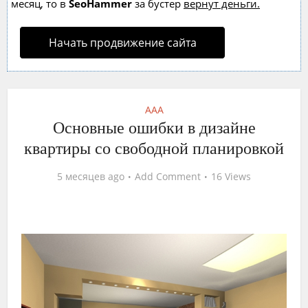
месяц, то в
SeoHammer
за бустер
вернут деньги.
Начать продвижение сайта
AAA
Основные ошибки в дизайне
квартиры со свободной планировкой
5 месяцев ago
Add Comment
16 Views