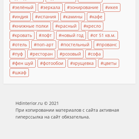
зелёный
зеркала
зонирование
икея
индия
испания
камины
кафе
книжные полки
красный
кресло
кровать
лофт
новый год
от 51 кв.м.
отель
поп-арт
постельный
прованс
пуф
ресторан
розовый
софа
фен шуй
фотообои
хрущевка
цветы
шкаф
Hdinterior.ru © 2021
При копировании материалов с сайта активная
гиперссылка на сайт обязательна.