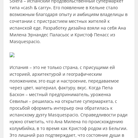
Solera – испанский продовольственный супермаркет
типа «cash & carry». Его появление в Кельне стало
возможным благодаря опыту и амбициям владелицы в
сочетании с пристрастием местных жителей к
испанской еде. Разработку дизайна взяли на себя Ана
Милена Эрнандес Паласьос и Кристоф Пенасс из
Masquespacio.
Испания – это не только страна, с присущими ей
историей, архитектурой и географическим
положением, это еще и настроение, передаваемое
через цвет, материал, фактуру, вкус. Когда Пепа
Баскон – местный предприниматель, уроженка
Севильи – решилась на открытие супермаркета, с
просьбой оформить интерьер она обратилась к
испанскому дуэту Masquespacio. Справедливости ради
нужно отметить, что Ана Милена по происхождению
колумбийка, в то время как Кристоф родом из Бельгии.
Это лишний раз подтверждает, что состояние души в