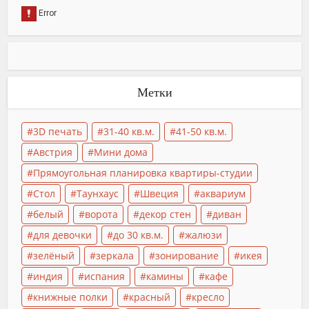
Метки
3D печать
31-40 кв.м.
41-50 кв.м.
Австрия
Мини дома
Прямоугольная планировка квартиры-студии
Стол
Таунхаус
Швеция
аквариум
белый
ворота
декор стен
диван
для девочки
до 30 кв.м.
жалюзи
зелёный
зеркала
зонирование
икея
индия
испания
камины
кафе
книжные полки
красный
кресло