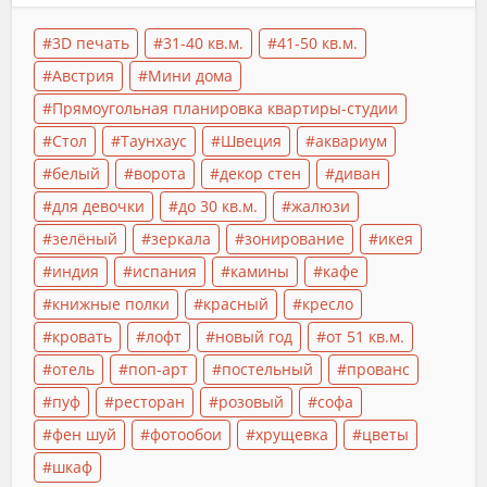
3D печать
31-40 кв.м.
41-50 кв.м.
Австрия
Мини дома
Прямоугольная планировка квартиры-студии
Стол
Таунхаус
Швеция
аквариум
белый
ворота
декор стен
диван
для девочки
до 30 кв.м.
жалюзи
зелёный
зеркала
зонирование
икея
индия
испания
камины
кафе
книжные полки
красный
кресло
кровать
лофт
новый год
от 51 кв.м.
отель
поп-арт
постельный
прованс
пуф
ресторан
розовый
софа
фен шуй
фотообои
хрущевка
цветы
шкаф