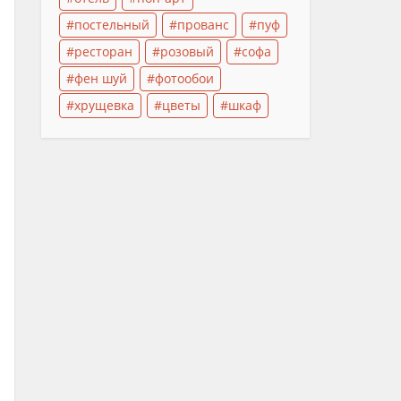
постельный
прованс
пуф
ресторан
розовый
софа
фен шуй
фотообои
хрущевка
цветы
шкаф