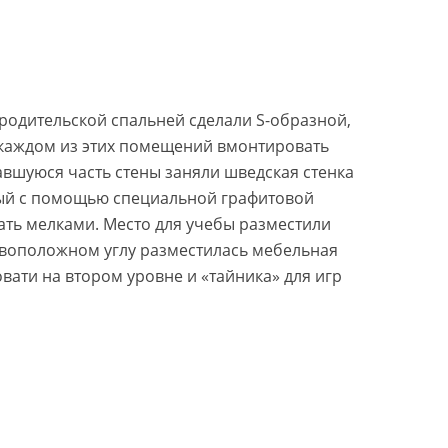
родительской спальней сделали S-образной,
каждом из этих помещений вмонтировать
авшуюся часть стены заняли шведская стенка
нный с помощью специальной графитовой
ать мелками. Место для учебы разместили
тивоположном углу разместилась мебельная
овати на втором уровне и «тайника» для игр