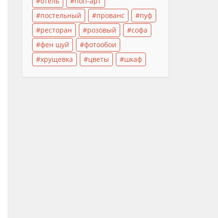
отель
поп-арт
постельный
прованс
пуф
ресторан
розовый
софа
фен шуй
фотообои
хрущевка
цветы
шкаф