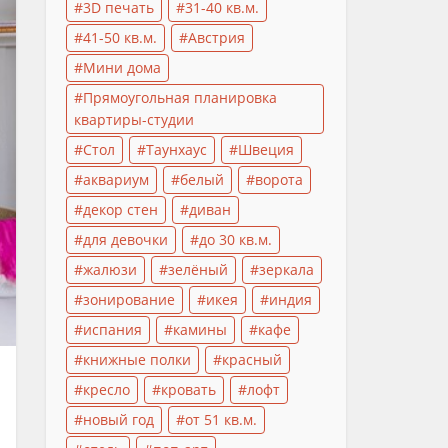
3D печать
31-40 кв.м.
41-50 кв.м.
Австрия
Мини дома
Прямоугольная планировка
квартиры-студии
Стол
Таунхаус
Швеция
аквариум
белый
ворота
декор стен
диван
для девочки
до 30 кв.м.
жалюзи
зелёный
зеркала
зонирование
икея
индия
испания
камины
кафе
книжные полки
красный
кресло
кровать
лофт
новый год
от 51 кв.м.