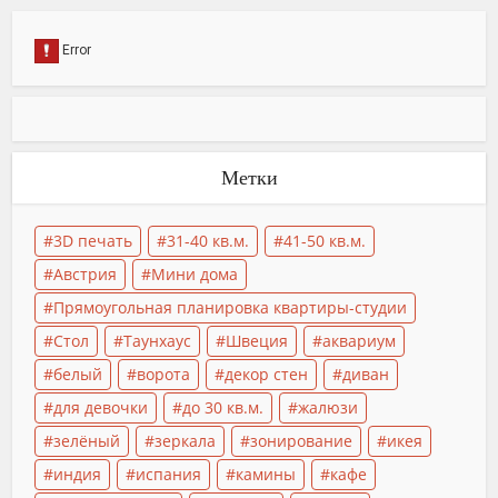
Метки
3D печать
31-40 кв.м.
41-50 кв.м.
Австрия
Мини дома
Прямоугольная планировка квартиры-студии
Стол
Таунхаус
Швеция
аквариум
белый
ворота
декор стен
диван
для девочки
до 30 кв.м.
жалюзи
зелёный
зеркала
зонирование
икея
индия
испания
камины
кафе