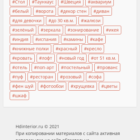
Стол
Таунхаус
Швеция
аквариум
белый
ворота
декор стен
диван
для девочки
до 30 кв.м.
жалюзи
зелёный
зеркала
зонирование
икея
индия
испания
камины
кафе
книжные полки
красный
кресло
кровать
лофт
новый год
от 51 кв.м.
отель
поп-арт
постельный
прованс
пуф
ресторан
розовый
софа
фен шуй
фотообои
хрущевка
цветы
шкаф
Hdinterior.ru © 2021
При копировании материалов с сайта активная