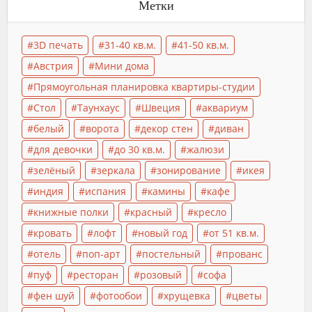
Метки
3D печать
31-40 кв.м.
41-50 кв.м.
Австрия
Мини дома
Прямоугольная планировка квартиры-студии
Стол
Таунхаус
Швеция
аквариум
белый
ворота
декор стен
диван
для девочки
до 30 кв.м.
жалюзи
зелёный
зеркала
зонирование
икея
индия
испания
камины
кафе
книжные полки
красный
кресло
кровать
лофт
новый год
от 51 кв.м.
отель
поп-арт
постельный
прованс
пуф
ресторан
розовый
софа
фен шуй
фотообои
хрущевка
цветы