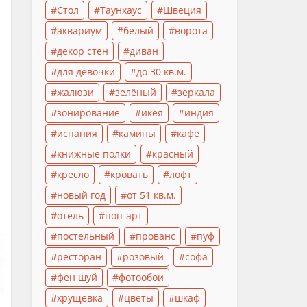
Стол
Таунхаус
Швеция
аквариум
белый
ворота
декор стен
диван
для девочки
до 30 кв.м.
жалюзи
зелёный
зеркала
зонирование
икея
индия
испания
камины
кафе
книжные полки
красный
кресло
кровать
лофт
новый год
от 51 кв.м.
отель
поп-арт
постельный
прованс
пуф
ресторан
розовый
софа
фен шуй
фотообои
хрущевка
цветы
шкаф