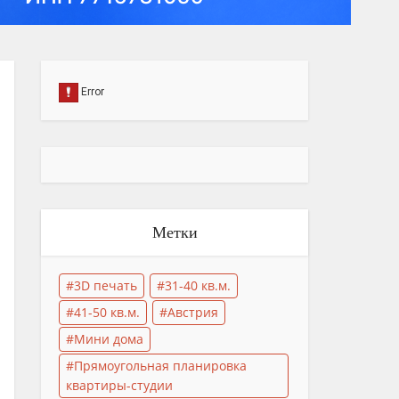
Метки
3D печать
31-40 кв.м.
41-50 кв.м.
Австрия
Мини дома
Прямоугольная планировка
квартиры-студии