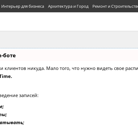
Интерьер для бизнеса
Архитектура и Город
Ремонт и Строительств
m-боте
писи клиентов никуда. Мало того, что нужно видеть свое ра
Time.
ведение записей:
е;
ты;
батывать;