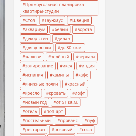
Прямоугольная планировка
квартиры-студии
Стол
Таунхаус
Швеция
аквариум
белый
ворота
декор стен
диван
для девочки
до 30 кв.м.
жалюзи
зелёный
зеркала
зонирование
икея
индия
испания
камины
кафе
книжные полки
красный
кресло
кровать
лофт
новый год
от 51 кв.м.
отель
поп-арт
постельный
прованс
пуф
ресторан
розовый
софа