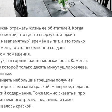
жен отражать жизнь ее обитателей. Когда
смотри, что где-то вверху стоит джин
 незапамятных) времён выпит, а это только
емент, то это несомненно создает
гом помещения.
ук, а в горшке растет морская роса. Кажется,
з которой только десять минут ушли хозяева.
анные.
видеть небольшие трещины получи и
оторые замазаны краской. Наверное, недавно
ий содержание. Тоже можно сказать и про
же немного треснул пластинка и само
ывалось краской.