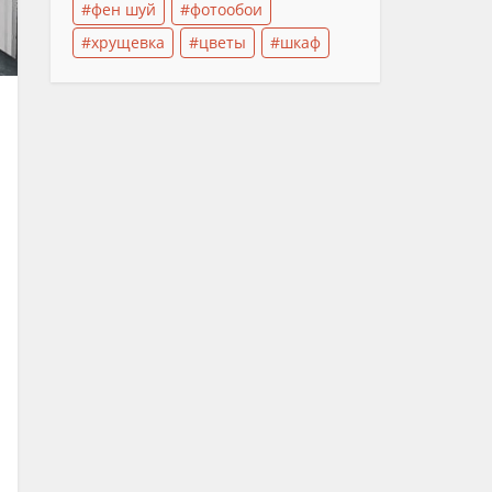
фен шуй
фотообои
хрущевка
цветы
шкаф