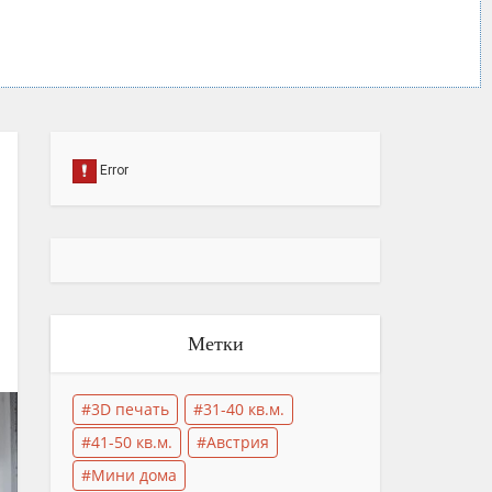
Метки
3D печать
31-40 кв.м.
41-50 кв.м.
Австрия
Мини дома