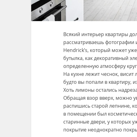
Всякий интерьер квартиры дол
рассматриваешь фотографии и 
Hendrick’s, который может уже
бутылка, как декоративный эл
определенную атмосферу кру
На кухне лежит чеснок, висит л
будто вы попали в квартиру, и
Хоть лимоны остались надрез
Обращая взор вверх, можно у
распишись старой лепнине, к
в помещении был косметическ
старинные двери, у которых у
покрытие неоднократно покр